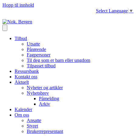
Hopp til innhold
Select Language
▼
Tilbud
Utsatte
Pårørende
Fagpersoner
Til deg som er barn eller ungdom
Tilpasset tilbud
Ressursbank
Kontakt oss
Aktuelt
Nyheter og artikler
Nyhetsbrev
Påmelding
Arkiv
Kalender
Om oss
Ansatte
Styret
Brukerrepresentant