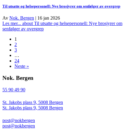
Til utsatte og helsepersonell: Nye brosjyrer om senfølger av overgrep
Av
Nok. Bergen
|
16 jan 2026
Les mer...
about Til utsatte og helsepersonell: Nye brosjyrer om
senfølger av overgrep
1
2
3
…
24
Neste »
Nok. Bergen
55 90 49 90
St. Jakobs plass 9, 5008 Bergen
St. Jakobs plass 9, 5008 Bergen
post@nokbergen
post@nokbergen