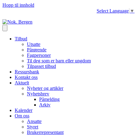
Hopp til innhold
Select Language
▼
Tilbud
Utsatte
Pårørende
Fagpersoner
Til deg som er barn eller ungdom
Tilpasset tilbud
Ressursbank
Kontakt oss
Aktuelt
Nyheter og artikler
Nyhetsbrev
Påmelding
Arkiv
Kalender
Om oss
Ansatte
Styret
Brukerrepresentant