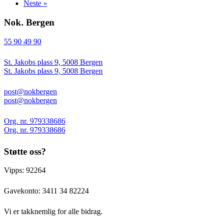
Neste »
Nok. Bergen
55 90 49 90
St. Jakobs plass 9, 5008 Bergen
St. Jakobs plass 9, 5008 Bergen
post@nokbergen
post@nokbergen
Org. nr. 979338686
Org. nr. 979338686
Støtte oss?
Vipps: 92264
Gavekonto:
3411 34 82224
Vi er takknemlig for alle bidrag.