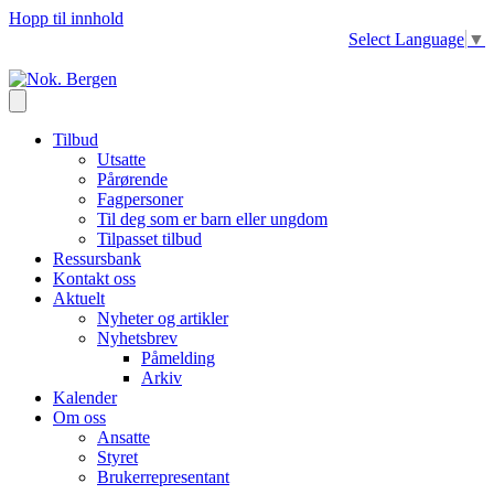
Hopp til innhold
Select Language
▼
Tilbud
Utsatte
Pårørende
Fagpersoner
Til deg som er barn eller ungdom
Tilpasset tilbud
Ressursbank
Kontakt oss
Aktuelt
Nyheter og artikler
Nyhetsbrev
Påmelding
Arkiv
Kalender
Om oss
Ansatte
Styret
Brukerrepresentant