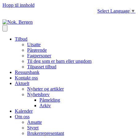
Hopp til innhold
Select Language
▼
Tilbud
Utsatte
Pårørende
Fagpersoner
Til deg som er barn eller ungdom
Tilpasset tilbud
Ressursbank
Kontakt oss
Aktuelt
Nyheter og artikler
Nyhetsbrev
Påmelding
Arkiv
Kalender
Om oss
Ansatte
Styret
Brukerrepresentant