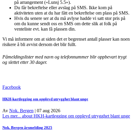
på arrangement («Lunsj 5.5»).
Du får bekreftelse eller avslag på SMS. Ikke kom på
aktiviteten uten at du har fått en bekreftelse om plass på SMS.
Hvis du senere ser at du må avlyse hadde vi satt stor pris på
om du kunne sendt oss en SMS om dette slik at folk på
venteliste evt. kan få plassen din.
Vi må informere om at siden det er begrenset antall plasser kan noen
risikere å bli avvist dersom det blir fullt.
Påmeldingslister med navn og telefonnummer blir oppbevart trygt
og slettet etter 30 dager.
Facebook
HKH-kartlegging om opplevd utrygghet blant unge
Av
Nok. Bergen
|
07 aug 2026
Les mer...
about HKH-kartlegging om opplevd utrygghet blant unge
Nok. Bergen årsmelding 2025