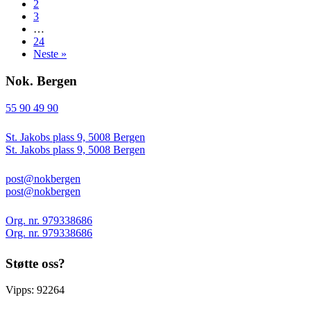
2
3
…
24
Neste »
Nok. Bergen
55 90 49 90
St. Jakobs plass 9, 5008 Bergen
St. Jakobs plass 9, 5008 Bergen
post@nokbergen
post@nokbergen
Org. nr. 979338686
Org. nr. 979338686
Støtte oss?
Vipps: 92264