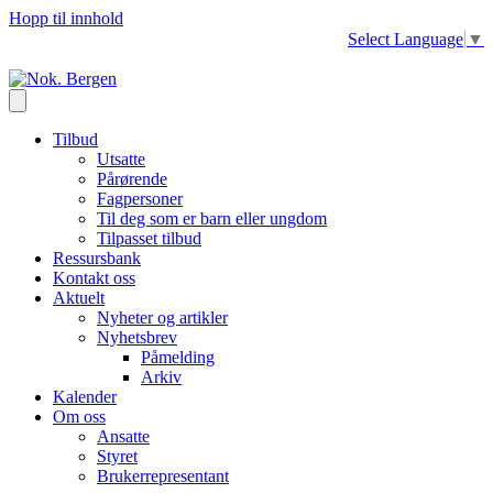
Hopp til innhold
Select Language
▼
Tilbud
Utsatte
Pårørende
Fagpersoner
Til deg som er barn eller ungdom
Tilpasset tilbud
Ressursbank
Kontakt oss
Aktuelt
Nyheter og artikler
Nyhetsbrev
Påmelding
Arkiv
Kalender
Om oss
Ansatte
Styret
Brukerrepresentant