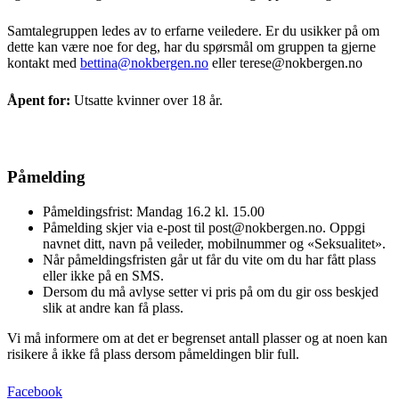
Samtalegruppen ledes av to erfarne veiledere. Er du usikker på om
dette kan være noe for deg, har du spørsmål om gruppen ta gjerne
kontakt med
bettina@nokbergen.no
eller terese@nokbergen.no
Åpent for:
Utsatte kvinner over 18 år.
Påmelding
Påmeldingsfrist: Mandag 16.2 kl. 15.00
Påmelding skjer via e-post til post@nokbergen.no. Oppgi
navnet ditt, navn på veileder, mobilnummer og «Seksualitet».
Når påmeldingsfristen går ut får du vite om du har fått plass
eller ikke på en SMS.
Dersom du må avlyse setter vi pris på om du gir oss beskjed
slik at andre kan få plass.
Vi må informere om at det er begrenset antall plasser og at noen kan
risikere å ikke få plass dersom påmeldingen blir full.
Facebook