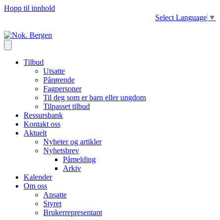
Hopp til innhold
Select Language
▼
Tilbud
Utsatte
Pårørende
Fagpersoner
Til deg som er barn eller ungdom
Tilpasset tilbud
Ressursbank
Kontakt oss
Aktuelt
Nyheter og artikler
Nyhetsbrev
Påmelding
Arkiv
Kalender
Om oss
Ansatte
Styret
Brukerrepresentant