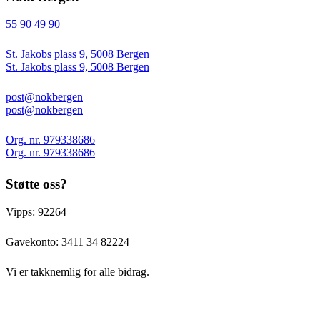
55 90 49 90
St. Jakobs plass 9, 5008 Bergen
St. Jakobs plass 9, 5008 Bergen
post@nokbergen
post@nokbergen
Org. nr. 979338686
Org. nr. 979338686
Støtte oss?
Vipps: 92264
Gavekonto:
3411 34 82224
Vi er takknemlig for alle bidrag.