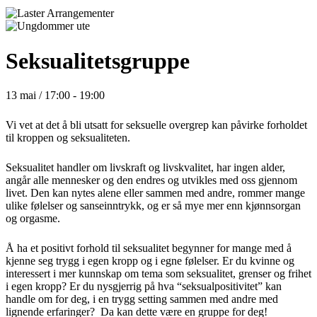
Seksualitetsgruppe
13 mai / 17:00
-
19:00
Vi vet at det å bli utsatt for seksuelle overgrep kan påvirke forholdet
til kroppen og seksualiteten.
Seksualitet handler om livskraft og livskvalitet, har ingen alder,
angår alle mennesker og den endres og utvikles med oss gjennom
livet. Den kan nytes alene eller sammen med andre, rommer mange
ulike følelser og sanseinntrykk, og er så mye mer enn kjønnsorgan
og orgasme.
Å ha et positivt forhold til seksualitet begynner for mange med å
kjenne seg trygg i egen kropp og i egne følelser. Er du kvinne og
interessert i mer kunnskap om tema som seksualitet, grenser og frihet
i egen kropp? Er du nysgjerrig på hva “seksualpositivitet” kan
handle om for deg, i en trygg setting sammen med andre med
lignende erfaringer? Da kan dette være en gruppe for deg!