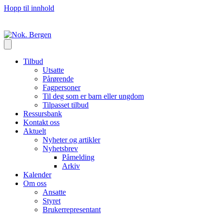
Hopp til innhold
Tilbud
Utsatte
Pårørende
Fagpersoner
Til deg som er barn eller ungdom
Tilpasset tilbud
Ressursbank
Kontakt oss
Aktuelt
Nyheter og artikler
Nyhetsbrev
Påmelding
Arkiv
Kalender
Om oss
Ansatte
Styret
Brukerrepresentant