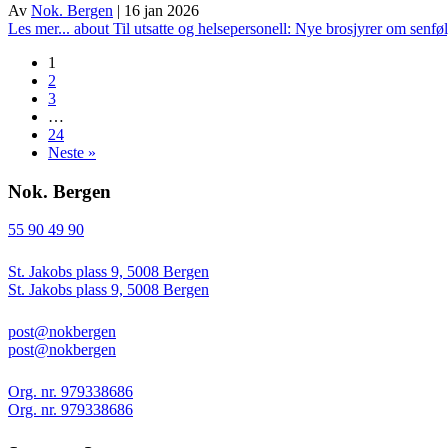
Av
Nok. Bergen
|
16 jan 2026
Les mer...
about Til utsatte og helsepersonell: Nye brosjyrer om senfø
1
2
3
…
24
Neste »
Nok. Bergen
55 90 49 90
St. Jakobs plass 9, 5008 Bergen
St. Jakobs plass 9, 5008 Bergen
post@nokbergen
post@nokbergen
Org. nr. 979338686
Org. nr. 979338686