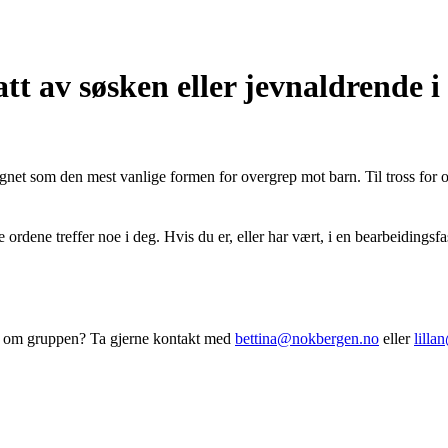
tt av søsken eller jevnaldrende i
egnet som den mest vanlige formen for overgrep mot barn. Til tross for o
se ordene treffer noe i deg. Hvis du er, eller har vært, i en bearbeidi
 om gruppen? Ta gjerne kontakt med
bettina@nokbergen.no
eller
lill