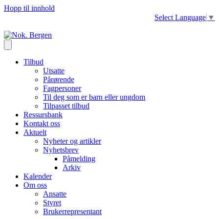
Hopp til innhold
Select Language
▼
Tilbud
Utsatte
Pårørende
Fagpersoner
Til deg som er barn eller ungdom
Tilpasset tilbud
Ressursbank
Kontakt oss
Aktuelt
Nyheter og artikler
Nyhetsbrev
Påmelding
Arkiv
Kalender
Om oss
Ansatte
Styret
Brukerrepresentant