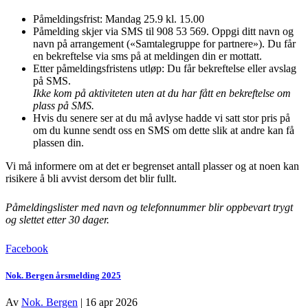
Påmeldingsfrist: Mandag 25.9 kl. 15.00
Påmelding skjer via SMS til 908 53 569. Oppgi ditt navn og
navn på arrangement («Samtalegruppe for partnere»). Du får
en bekreftelse via sms på at meldingen din er mottatt.
Etter påmeldingsfristens utløp: Du får bekreftelse eller avslag
på SMS.
Ikke kom på aktiviteten uten at du har fått en bekreftelse om
plass på SMS.
Hvis du senere ser at du må avlyse hadde vi satt stor pris på
om du kunne sendt oss en SMS om dette slik at andre kan få
plassen din.
Vi må informere om at det er begrenset antall plasser og at noen kan
risikere å bli avvist dersom det blir fullt.
Påmeldingslister med navn og telefonnummer blir oppbevart trygt
og slettet etter 30 dager.
Facebook
Nok. Bergen årsmelding 2025
Av
Nok. Bergen
|
16 apr 2026