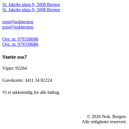
St. Jakobs plass 9, 5008 Bergen
St. Jakobs plass 9, 5008 Bergen
post@nokbergen
post@nokbergen
Org. nr. 979338686
Org. nr. 979338686
Støtte oss?
Vipps: 92264
Gavekonto:
3411 34 82224
Vi er takknemlig for alle bidrag.
© 2026 Nok. Bergen.
Alle rettigheter reservert.