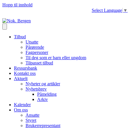
Hopp til innhold
Select Language
▼
Tilbud
Utsatte
Pårørende
Fagpersoner
Til deg som er barn eller ungdom
Tilpasset tilbud
Ressursbank
Kontakt oss
Aktuelt
Nyheter og artikler
Nyhetsbrev
Påmelding
Arkiv
Kalender
Om oss
Ansatte
Styret
Brukerrepresentant