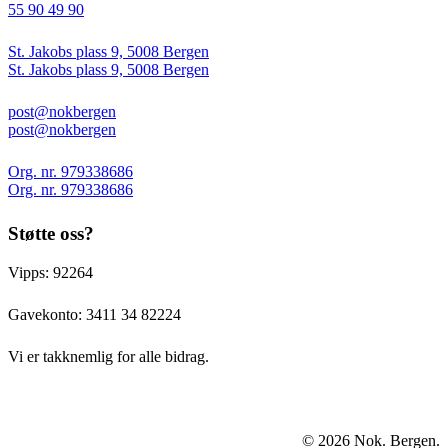
55 90 49 90
St. Jakobs plass 9, 5008 Bergen
St. Jakobs plass 9, 5008 Bergen
post@nokbergen
post@nokbergen
Org. nr. 979338686
Org. nr. 979338686
Støtte oss?
Vipps: 92264
Gavekonto:
3411 34 82224
Vi er takknemlig for alle bidrag.
© 2026 Nok. Bergen.