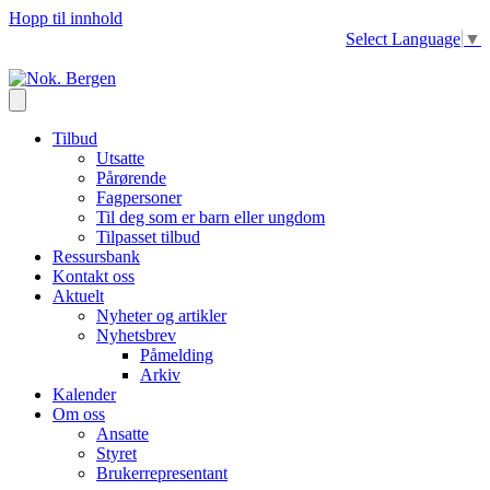
Hopp til innhold
Select Language
▼
Tilbud
Utsatte
Pårørende
Fagpersoner
Til deg som er barn eller ungdom
Tilpasset tilbud
Ressursbank
Kontakt oss
Aktuelt
Nyheter og artikler
Nyhetsbrev
Påmelding
Arkiv
Kalender
Om oss
Ansatte
Styret
Brukerrepresentant