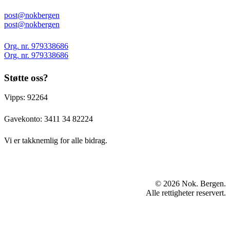
post@nokbergen
post@nokbergen
Org. nr. 979338686
Org. nr. 979338686
Støtte oss?
Vipps: 92264
Gavekonto:
3411 34 82224
Vi er takknemlig for alle bidrag.
© 2026 Nok. Bergen.
Alle rettigheter reservert.