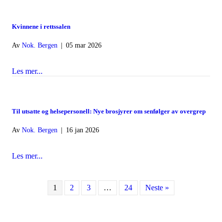
Kvinnene i rettssalen
Av
Nok. Bergen
|
05 mar 2026
Les mer...
about Kvinnene i rettssalen
Til utsatte og helsepersonell: Nye brosjyrer om senfølger av overgrep
Av
Nok. Bergen
|
16 jan 2026
Les mer...
about Til utsatte og helsepersonell: Nye brosjyrer om sen
1
2
3
…
24
Neste »