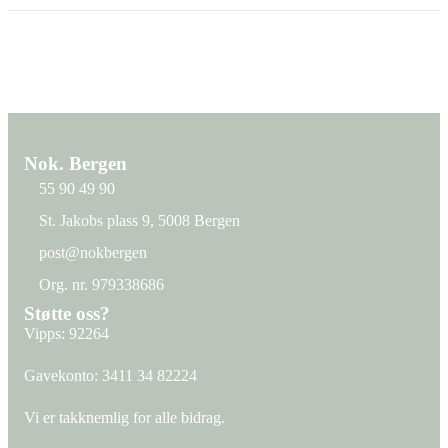
Nok. Bergen
55 90 49 90
St. Jakobs plass 9, 5008 Bergen
St. Jakobs plass 9, 5008 Bergen
post@nokbergen
post@nokbergen
Org. nr. 979338686
Org. nr. 979338686
Støtte oss?
Vipps: 92264
Gavekonto:
3411 34 82224
Vi er takknemlig for alle bidrag.