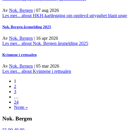
Av
Nok. Bergen
|
07 aug 2026
Les mer...
about HKH-kartlegging om opplevd utrygghet blant unge
Nok. Bergen årsmelding 2025
Av
Nok. Bergen
|
16 apr 2026
Les mer...
about Nok. Bergen årsmelding 2025
Kvinnene i rettssalen
Av
Nok. Bergen
|
05 mar 2026
Les mer...
about Kvinnene i rettssalen
1
2
3
…
24
Neste »
Nok. Bergen
55 90 49 90