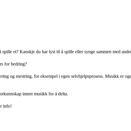
g å spille et? Kanskje du har lyst til å spille eller synge sammen med an
rs for bedring?
ing og mestring, for eksempel i egen selvhjelpsprosess. Musikk er også e
orkunnskap innen musikk for å delta.
r info!