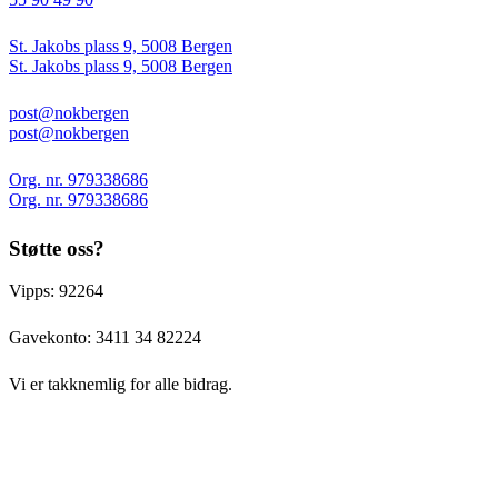
St. Jakobs plass 9, 5008 Bergen
St. Jakobs plass 9, 5008 Bergen
post@nokbergen
post@nokbergen
Org. nr. 979338686
Org. nr. 979338686
Støtte oss?
Vipps: 92264
Gavekonto:
3411 34 82224
Vi er takknemlig for alle bidrag.