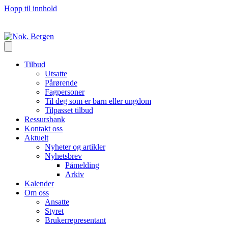
Hopp til innhold
Tilbud
Utsatte
Pårørende
Fagpersoner
Til deg som er barn eller ungdom
Tilpasset tilbud
Ressursbank
Kontakt oss
Aktuelt
Nyheter og artikler
Nyhetsbrev
Påmelding
Arkiv
Kalender
Om oss
Ansatte
Styret
Brukerrepresentant