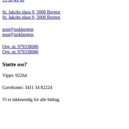
St. Jakobs plass 9, 5008 Bergen
St. Jakobs plass 9, 5008 Bergen
post@nokbergen
post@nokbergen
Org. nr. 979338686
Org. nr. 979338686
Støtte oss?
Vipps: 92264
Gavekonto:
3411 34 82224
Vi er takknemlig for alle bidrag.