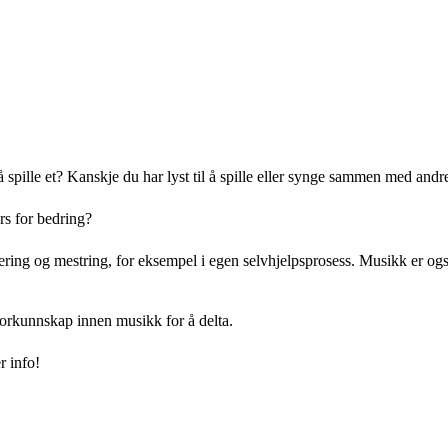
g å spille et? Kanskje du har lyst til å spille eller synge sammen med an
rs for bedring?
ing og mestring, for eksempel i egen selvhjelpsprosess. Musikk er også e
orkunnskap innen musikk for å delta.
r info!