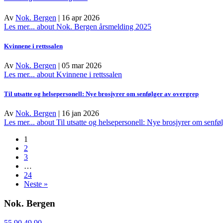
Av
Nok. Bergen
|
16 apr 2026
Les mer...
about Nok. Bergen årsmelding 2025
Kvinnene i rettssalen
Av
Nok. Bergen
|
05 mar 2026
Les mer...
about Kvinnene i rettssalen
Til utsatte og helsepersonell: Nye brosjyrer om senfølger av overgrep
Av
Nok. Bergen
|
16 jan 2026
Les mer...
about Til utsatte og helsepersonell: Nye brosjyrer om senfø
1
2
3
…
24
Neste »
Nok. Bergen
55 90 49 90