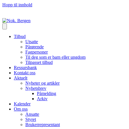
Hopp til innhold
Tilbud
Utsatte
Pårørende
Fagpersoner
Til deg som er barn eller ungdom
Tilpasset tilbud
Ressursbank
Kontakt oss
Aktuelt
Nyheter og artikler
Nyhetsbrev
Påmelding
Arkiv
Kalender
Om oss
Ansatte
Styret
Brukerrepresentant