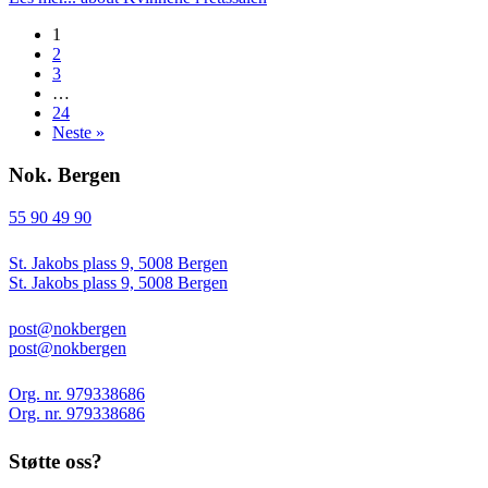
1
2
3
…
24
Neste »
Nok. Bergen
55 90 49 90
St. Jakobs plass 9, 5008 Bergen
St. Jakobs plass 9, 5008 Bergen
post@nokbergen
post@nokbergen
Org. nr. 979338686
Org. nr. 979338686
Støtte oss?