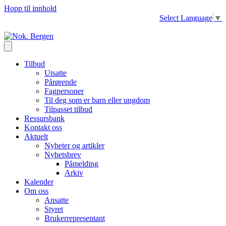
Hopp til innhold
Select Language
▼
Tilbud
Utsatte
Pårørende
Fagpersoner
Til deg som er barn eller ungdom
Tilpasset tilbud
Ressursbank
Kontakt oss
Aktuelt
Nyheter og artikler
Nyhetsbrev
Påmelding
Arkiv
Kalender
Om oss
Ansatte
Styret
Brukerrepresentant