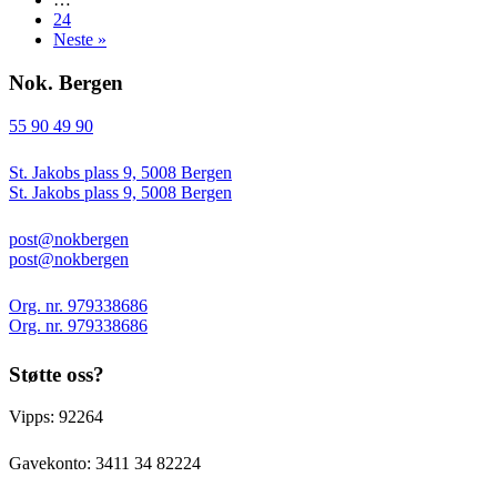
24
Neste »
Nok. Bergen
55 90 49 90
St. Jakobs plass 9, 5008 Bergen
St. Jakobs plass 9, 5008 Bergen
post@nokbergen
post@nokbergen
Org. nr. 979338686
Org. nr. 979338686
Støtte oss?
Vipps: 92264
Gavekonto:
3411 34 82224