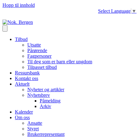
Hopp til innhold
Select Language
▼
Tilbud
Utsatte
Pårørende
Fagpersoner
Til deg som er barn eller ungdom
Tilpasset tilbud
Ressursbank
Kontakt oss
Aktuelt
Nyheter og artikler
Nyhetsbrev
Påmelding
Arkiv
Kalender
Om oss
Ansatte
Styret
Brukerrepresentant