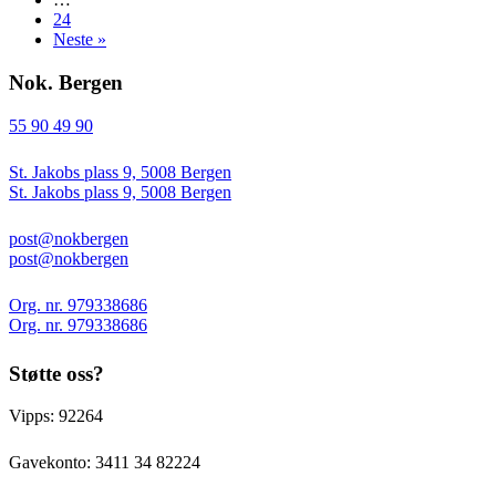
24
Neste »
Nok. Bergen
55 90 49 90
St. Jakobs plass 9, 5008 Bergen
St. Jakobs plass 9, 5008 Bergen
post@nokbergen
post@nokbergen
Org. nr. 979338686
Org. nr. 979338686
Støtte oss?
Vipps: 92264
Gavekonto:
3411 34 82224