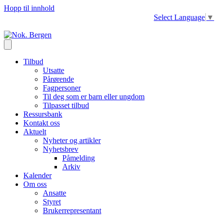
Hopp til innhold
Select Language
▼
Tilbud
Utsatte
Pårørende
Fagpersoner
Til deg som er barn eller ungdom
Tilpasset tilbud
Ressursbank
Kontakt oss
Aktuelt
Nyheter og artikler
Nyhetsbrev
Påmelding
Arkiv
Kalender
Om oss
Ansatte
Styret
Brukerrepresentant