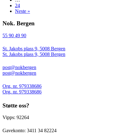
24
Neste »
Nok. Bergen
55 90 49 90
St. Jakobs plass 9, 5008 Bergen
St. Jakobs plass 9, 5008 Bergen
post@nokbergen
post@nokbergen
Org. nr. 979338686
Org. nr. 979338686
Støtte oss?
Vipps: 92264
Gavekonto:
3411 34 82224