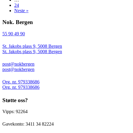
24
Neste »
Nok. Bergen
55 90 49 90
St. Jakobs plass 9, 5008 Bergen
St. Jakobs plass 9, 5008 Bergen
post@nokbergen
post@nokbergen
Org. nr. 979338686
Org. nr. 979338686
Støtte oss?
Vipps: 92264
Gavekonto:
3411 34 82224