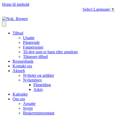
Hopp til innhold
Select Language
▼
Tilbud
Utsatte
Pårørende
Fagpersoner
Til deg som er barn eller ungdom
Tilpasset tilbud
Ressursbank
Kontakt oss
Aktuelt
Nyheter og artikler
Nyhetsbrev
Påmelding
Arkiv
Kalender
Om oss
Ansatte
Styret
Brukerrepresentant