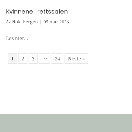
Kvinnene i rettssalen
Av
Nok. Bergen
|
05 mar 2026
about Kvinnene i rettssalen
Les mer...
1
2
3
…
24
Neste »