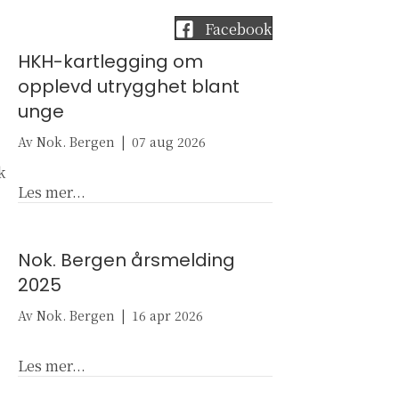
Facebook
HKH-kartlegging om
opplevd utrygghet blant
unge
Av
Nok. Bergen
|
07 aug 2026
k
about HKH-kartlegging om opplevd utrygghe
Les mer...
Nok. Bergen årsmelding
2025
Av
Nok. Bergen
|
16 apr 2026
about Nok. Bergen årsmelding 2025
Les mer...