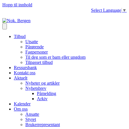
Hopp til innhold
Select Language
▼
Tilbud
Utsatte
Pårørende
Fagpersoner
Til deg som er barn eller ungdom
Tilpasset tilbud
Ressursbank
Kontakt oss
Aktuelt
Nyheter og artikler
Nyhetsbrev
Påmelding
Arkiv
Kalender
Om oss
Ansatte
Styret
Brukerrepresentant