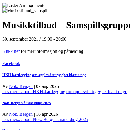
Musikktilbud – Samspillsgrupp
30. september 2021 / 19:00
-
20:00
Klikk her
for mer informasjon og påmelding.
Facebook
HKH-kartlegging om opplevd utrygghet blant unge
Av
Nok. Bergen
|
07 aug 2026
Les mer...
about HKH-kartlegging om opplevd utrygghet blant unge
Nok. Bergen årsmelding 2025
Av
Nok. Bergen
|
16 apr 2026
Les mer...
about Nok. Bergen årsmelding 2025