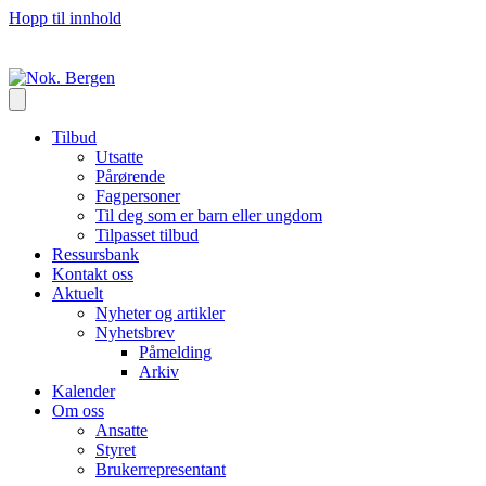
Hopp til innhold
Tilbud
Utsatte
Pårørende
Fagpersoner
Til deg som er barn eller ungdom
Tilpasset tilbud
Ressursbank
Kontakt oss
Aktuelt
Nyheter og artikler
Nyhetsbrev
Påmelding
Arkiv
Kalender
Om oss
Ansatte
Styret
Brukerrepresentant