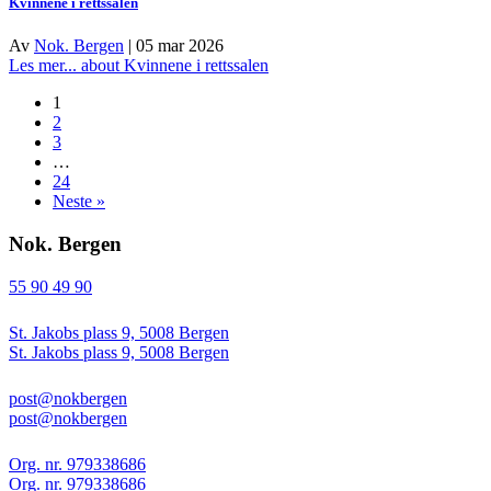
Kvinnene i rettssalen
Av
Nok. Bergen
|
05 mar 2026
Les mer...
about Kvinnene i rettssalen
1
2
3
…
24
Neste »
Nok. Bergen
55 90 49 90
St. Jakobs plass 9, 5008 Bergen
St. Jakobs plass 9, 5008 Bergen
post@nokbergen
post@nokbergen
Org. nr. 979338686
Org. nr. 979338686