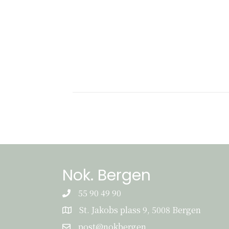
Nok. Bergen
55 90 49 90
St. Jakobs plass 9, 5008 Bergen
St. Jakobs plass 9, 5008 Bergen
post@nokbergen
post@nokbergen