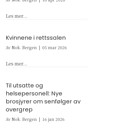
about Nok. Bergen årsmelding 2025
Les mer...
Kvinnene i rettssalen
Av
Nok. Bergen
|
05 mar 2026
about Kvinnene i rettssalen
Les mer...
Til utsatte og
helsepersonell: Nye
brosjyrer om senfølger av
overgrep
Av
Nok. Bergen
|
16 jan 2026