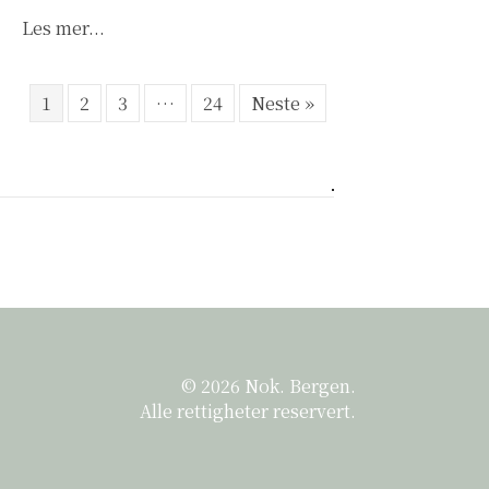
about Til utsatte og helsepersonell: Nye bro
Les mer...
1
2
3
…
24
Neste »
© 2026 Nok. Bergen.
Alle rettigheter reservert.