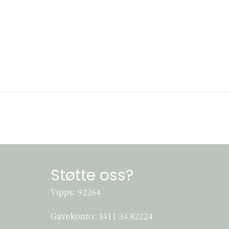
Støtte oss?
Vipps: 92264
Gavekonto:
3411 34 82224