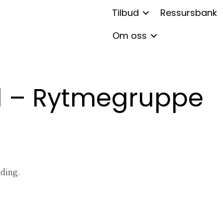
Tilbud
Ressursbank
Om oss
d – Rytmegruppe
ding.