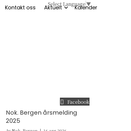
Select Language
▼
Kontakt oss
Aktuelt
Kalender
Facebook
Nok. Bergen årsmelding
2025
Av
Nok. Bergen
|
16 apr 2026