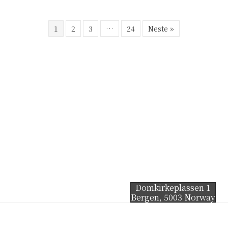
1
2
3
…
24
Neste »
Domkirkeplassen 1
Bergen
,
5003
Norway