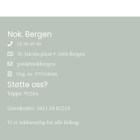
Nok. Bergen
55 90 49 90
St. Jakobs plass 9, 5008 Bergen
St. Jakobs plass 9, 5008 Bergen
post@nokbergen
post@nokbergen
Org. nr. 979338686
Org. nr. 979338686
Støtte oss?
Vipps: 92264
Gavekonto:
3411 34 82224
Vi er takknemlig for alle bidrag.