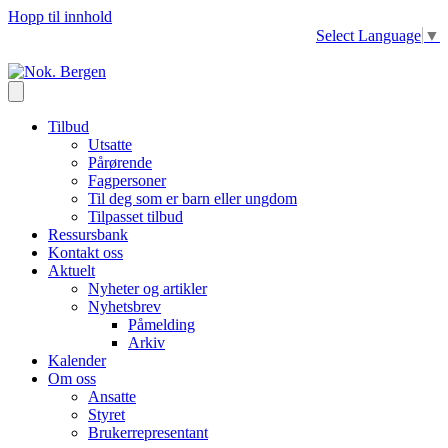
Hopp til innhold
Select Language
▼
Tilbud
Utsatte
Pårørende
Fagpersoner
Til deg som er barn eller ungdom
Tilpasset tilbud
Ressursbank
Kontakt oss
Aktuelt
Nyheter og artikler
Nyhetsbrev
Påmelding
Arkiv
Kalender
Om oss
Ansatte
Styret
Brukerrepresentant