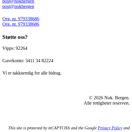
post@nokbergen
post@nokbergen
Org. nr. 979338686
Org. nr. 979338686
Støtte oss?
Vipps: 92264
Gavekonto:
3411 34 82224
Vi er takknemlig for alle bidrag.
© 2026 Nok. Bergen.
Alle rettigheter reservert.
This site is protected by reCAPTCHA and the Google
Privacy Policy
and