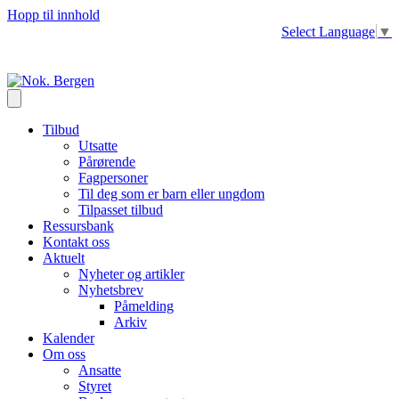
Hopp til innhold
Select Language
▼
Tilbud
Utsatte
Pårørende
Fagpersoner
Til deg som er barn eller ungdom
Tilpasset tilbud
Ressursbank
Kontakt oss
Aktuelt
Nyheter og artikler
Nyhetsbrev
Påmelding
Arkiv
Kalender
Om oss
Ansatte
Styret