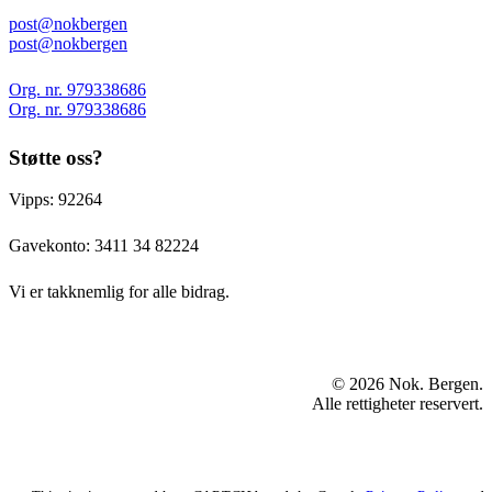
post@nokbergen
post@nokbergen
Org. nr. 979338686
Org. nr. 979338686
Støtte oss?
Vipps: 92264
Gavekonto:
3411 34 82224
Vi er takknemlig for alle bidrag.
© 2026 Nok. Bergen.
Alle rettigheter reservert.