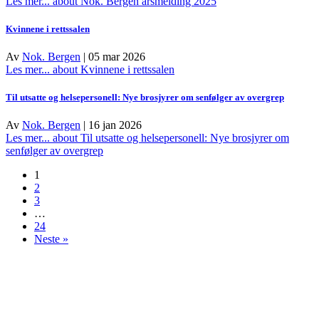
Les mer...
about Nok. Bergen årsmelding 2025
Kvinnene i rettssalen
Av
Nok. Bergen
|
05 mar 2026
Les mer...
about Kvinnene i rettssalen
Til utsatte og helsepersonell: Nye brosjyrer om senfølger av overgrep
Av
Nok. Bergen
|
16 jan 2026
Les mer...
about Til utsatte og helsepersonell: Nye brosjyrer om
senfølger av overgrep
1
2
3
…
24
Neste »