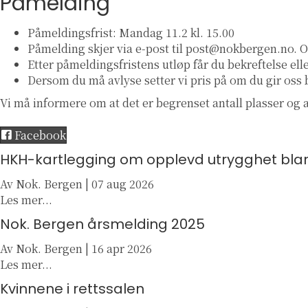
Påmelding
Påmeldingsfrist: Mandag 11.2 kl. 15.00
Påmelding skjer via e-post til post@nokbergen.no. Op
Etter påmeldingsfristens utløp får du bekreftelse ell
Dersom du må avlyse setter vi pris på om du gir oss b
Vi må informere om at det er begrenset antall plasser og at
Facebook
HKH-kartlegging om opplevd utrygghet bla
Av
Nok. Bergen
|
07 aug 2026
a
Les mer...
b
Nok. Bergen årsmelding 2025
o
u
Av
Nok. Bergen
|
16 apr 2026
t
a
Les mer...
H
b
Kvinnene i rettssalen
K
o