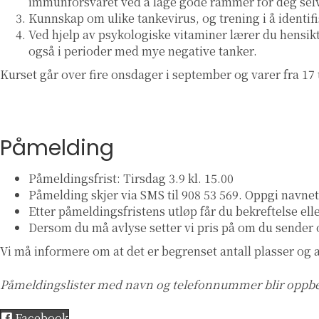
immunforsvaret ved å lage gode rammer for deg sel
Kunnskap om ulike tankevirus, og trening i å identif
Ved hjelp av psykologiske vitaminer lærer du hensikt
også i perioder med mye negative tanker.
Kurset går over fire onsdager i september og varer fra 17 
Påmelding
Påmeldingsfrist: Tirsdag 3.9 kl. 15.00
Påmelding skjer via SMS til 908 53 569. Oppgi navnet 
Etter påmeldingsfristens utløp får du bekreftelse ell
Dersom du må avlyse setter vi pris på om du sender o
Vi må informere om at det er begrenset antall plasser og at
Påmeldingslister med navn og telefonnummer blir oppbevar
Facebook