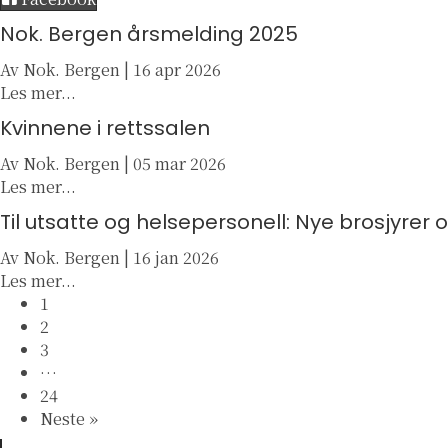
Nok. Bergen årsmelding 2025
Av
Nok. Bergen
|
16 apr 2026
a
Les mer...
b
Kvinnene i rettssalen
o
u
Av
Nok. Bergen
|
05 mar 2026
t
a
Les mer...
N
b
Til utsatte og helsepersonell: Nye brosjyrer
o
o
k
u
Av
Nok. Bergen
|
16 jan 2026
.
t
a
Les mer...
B
K
b
1
e
v
o
2
r
i
u
3
g
n
t
…
e
n
T
24
n
e
i
Neste »
å
n
l