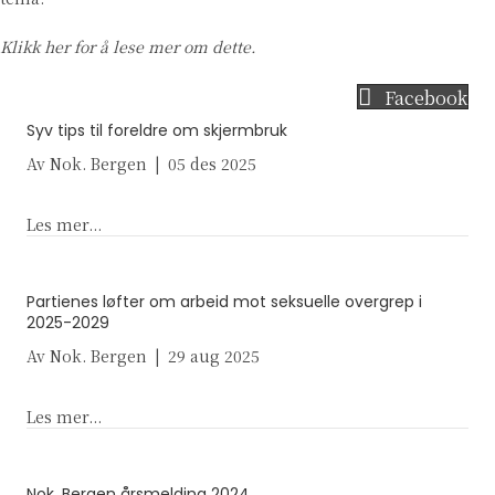
Klikk her
for å lese mer om dette.
Facebook
Syv tips til foreldre om skjermbruk
Av
Nok. Bergen
|
05 des 2025
about Syv tips til foreldre om skjermbruk
Les mer...
Partienes løfter om arbeid mot seksuelle overgrep i
2025-2029
Av
Nok. Bergen
|
29 aug 2025
about Partienes løfter om arbeid mot seksuelle o
Les mer...
Nok. Bergen årsmelding 2024