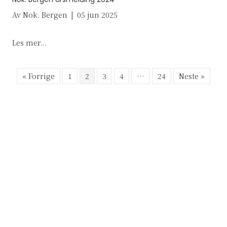
Av
Nok. Bergen
|
05 jun 2025
about Nok. Bergen årsmelding 2024
Les mer...
« Forrige
1
2
3
4
…
24
Neste »