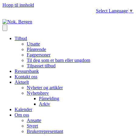
Hopp til innhold
Select Language
▼
Tilbud
Utsatte
Pårørende
Fagpersoner
Til deg som er barn eller ungdom
Tilpasset tilbud
Ressursbank
Kontakt oss
Aktuelt
Nyheter og artikler
Nyhetsbrev
Påmelding
Arkiv
Kalender
Om oss
Ansatte
Styret
Brukerrepresentant