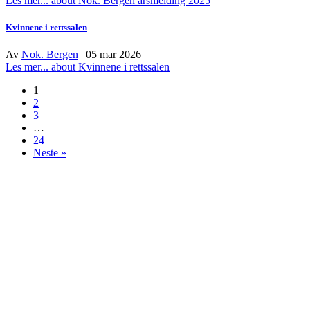
Les mer...
about Nok. Bergen årsmelding 2025
Kvinnene i rettssalen
Av
Nok. Bergen
|
05 mar 2026
Les mer...
about Kvinnene i rettssalen
1
2
3
…
24
Neste »