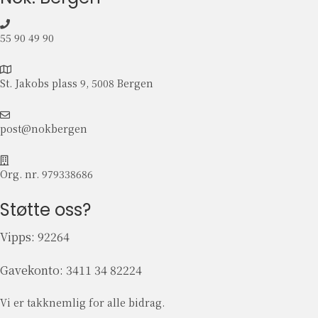
t
b
l
55 90 49 90
a
n
S
t
t
St. Jakobs plass 9, 5008 Bergen
u
.
n
J
p
g
a
o
post@nokbergen
e
k
s
o
t
O
b
@
r
Org. nr. 979338686
s
n
g
p
o
.
Støtte oss?
l
k
n
a
b
r
Vipps: 92264
s
e
.
s
r
9
9
Gavekonto:
3411 34 82224
g
7
,
e
9
5
n
3
Vi er takknemlig for alle bidrag.
0
3