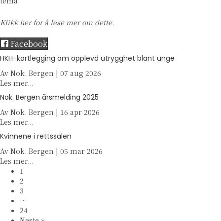
tema.
Klikk her
for å lese mer om dette.
Facebook
HKH-kartlegging om opplevd utrygghet blant unge
Av
Nok. Bergen
|
07 aug 2026
a
Les mer...
b
Nok. Bergen årsmelding 2025
o
Av
Nok. Bergen
u
|
16 apr 2026
a
Les mer...
t
b
H
Kvinnene i rettssalen
o
K
Av
Nok. Bergen
u
|
05 mar 2026
H
a
Les mer...
t
-
b
1
N
k
o
2
o
a
u
3
k
r
t
…
.
t
K
24
B
l
v
Neste »
e
e