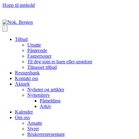
Hopp til innhold
Tilbud
Utsatte
Pårørende
Fagpersoner
Til deg som er barn eller ungdom
Tilpasset tilbud
Ressursbank
Kontakt oss
Aktuelt
Nyheter og artikler
Nyhetsbrev
Påmelding
Arkiv
Kalender
Om oss
Ansatte
Styret
Brukerrepresentant