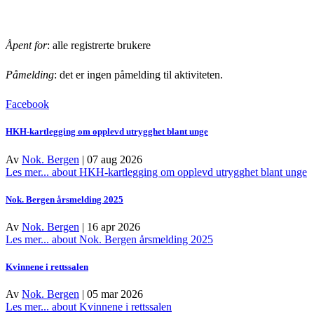
Åpent for
: alle registrerte brukere
Påmelding
: det er ingen påmelding til aktiviteten.
Facebook
HKH-kartlegging om opplevd utrygghet blant unge
Av
Nok. Bergen
|
07 aug 2026
Les mer...
about HKH-kartlegging om opplevd utrygghet blant unge
Nok. Bergen årsmelding 2025
Av
Nok. Bergen
|
16 apr 2026
Les mer...
about Nok. Bergen årsmelding 2025
Kvinnene i rettssalen
Av
Nok. Bergen
|
05 mar 2026
Les mer...
about Kvinnene i rettssalen