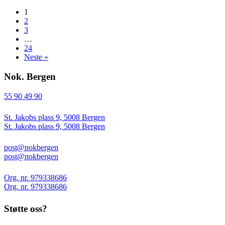
1
2
3
…
24
Neste »
Nok. Bergen
55 90 49 90
St. Jakobs plass 9, 5008 Bergen
St. Jakobs plass 9, 5008 Bergen
post@nokbergen
post@nokbergen
Org. nr. 979338686
Org. nr. 979338686
Støtte oss?