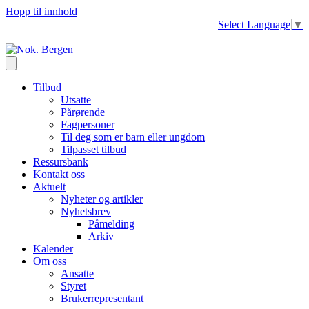
Hopp til innhold
Select Language
▼
Tilbud
Utsatte
Pårørende
Fagpersoner
Til deg som er barn eller ungdom
Tilpasset tilbud
Ressursbank
Kontakt oss
Aktuelt
Nyheter og artikler
Nyhetsbrev
Påmelding
Arkiv
Kalender
Om oss
Ansatte
Styret
Brukerrepresentant