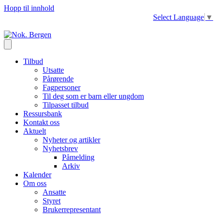
Hopp til innhold
Select Language
▼
Tilbud
Utsatte
Pårørende
Fagpersoner
Til deg som er barn eller ungdom
Tilpasset tilbud
Ressursbank
Kontakt oss
Aktuelt
Nyheter og artikler
Nyhetsbrev
Påmelding
Arkiv
Kalender
Om oss
Ansatte
Styret
Brukerrepresentant