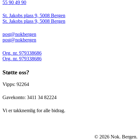
55 90 49 90
St. Jakobs plass 9, 5008 Bergen
St. Jakobs plass 9, 5008 Bergen
post@nokbergen
post@nokbergen
Org. nr. 979338686
Org. nr. 979338686
Støtte oss?
Vipps: 92264
Gavekonto:
3411 34 82224
Vi er takknemlig for alle bidrag.
© 2026 Nok. Bergen.