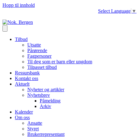
Hopp til innhold
Select Language
▼
Tilbud
Utsatte
Pårørende
Fagpersoner
Til deg som er barn eller ungdom
Tilpasset tilbud
Ressursbank
Kontakt oss
Aktuelt
Nyheter og artikler
Nyhetsbrev
Påmelding
Arkiv
Kalender
Om oss
Ansatte
Styret
Brukerrepresentant