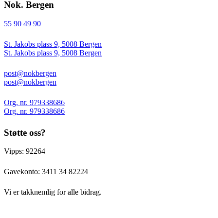
Nok. Bergen
55 90 49 90
St. Jakobs plass 9, 5008 Bergen
St. Jakobs plass 9, 5008 Bergen
post@nokbergen
post@nokbergen
Org. nr. 979338686
Org. nr. 979338686
Støtte oss?
Vipps: 92264
Gavekonto:
3411 34 82224
Vi er takknemlig for alle bidrag.