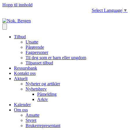
Hopp til innhold
Select Language
▼
Tilbud
Utsatte
Pårørende
Fagpersoner
Til deg som er barn eller ungdom
Tilpasset tilbud
Ressursbank
Kontakt oss
Aktuelt
Nyheter og artikler
Nyhetsbrev
Påmelding
Arkiv
Kalender
Om oss
Ansatte
Styret
Brukerrepresentant