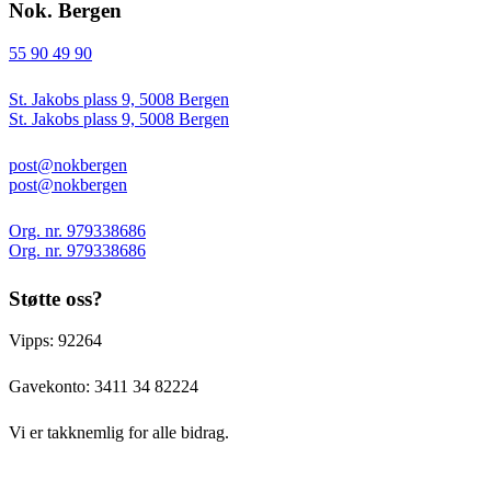
Nok. Bergen
55 90 49 90
St. Jakobs plass 9, 5008 Bergen
St. Jakobs plass 9, 5008 Bergen
post@nokbergen
post@nokbergen
Org. nr. 979338686
Org. nr. 979338686
Støtte oss?
Vipps: 92264
Gavekonto:
3411 34 82224
Vi er takknemlig for alle bidrag.