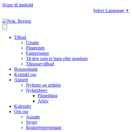
Hopp til innhold
Select Language
▼
Tilbud
Utsatte
Pårørende
Fagpersoner
Til deg som er barn eller ungdom
Tilpasset tilbud
Ressursbank
Kontakt oss
Aktuelt
Nyheter og artikler
Nyhetsbrev
Påmelding
Arkiv
Kalender
Om oss
Ansatte
Styret
Brukerrepresentant