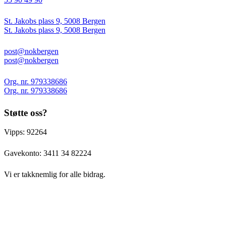
St. Jakobs plass 9, 5008 Bergen
St. Jakobs plass 9, 5008 Bergen
post@nokbergen
post@nokbergen
Org. nr. 979338686
Org. nr. 979338686
Støtte oss?
Vipps: 92264
Gavekonto:
3411 34 82224
Vi er takknemlig for alle bidrag.