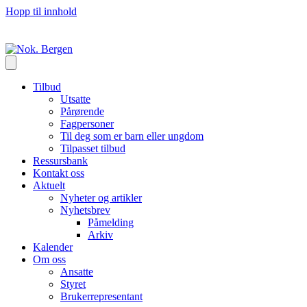
Hopp til innhold
Tilbud
Utsatte
Pårørende
Fagpersoner
Til deg som er barn eller ungdom
Tilpasset tilbud
Ressursbank
Kontakt oss
Aktuelt
Nyheter og artikler
Nyhetsbrev
Påmelding
Arkiv
Kalender
Om oss
Ansatte
Styret
Brukerrepresentant