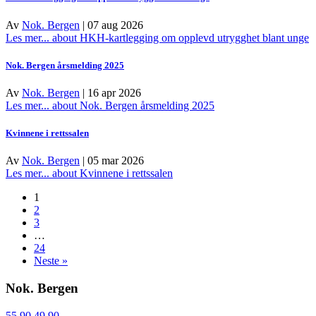
Av
Nok. Bergen
|
07 aug 2026
Les mer...
about HKH-kartlegging om opplevd utrygghet blant unge
Nok. Bergen årsmelding 2025
Av
Nok. Bergen
|
16 apr 2026
Les mer...
about Nok. Bergen årsmelding 2025
Kvinnene i rettssalen
Av
Nok. Bergen
|
05 mar 2026
Les mer...
about Kvinnene i rettssalen
1
2
3
…
24
Neste »
Nok. Bergen
55 90 49 90