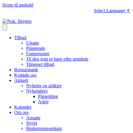
Hopp til innhold
Select Language
▼
Tilbud
Utsatte
Pårørende
Fagpersoner
Til deg som er barn eller ungdom
Tilpasset tilbud
Ressursbank
Kontakt oss
Aktuelt
Nyheter og artikler
Nyhetsbrev
Påmelding
Arkiv
Kalender
Om oss
Ansatte
Styret
Brukerrepresentant