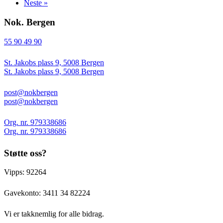
Neste »
Nok. Bergen
55 90 49 90
St. Jakobs plass 9, 5008 Bergen
St. Jakobs plass 9, 5008 Bergen
post@nokbergen
post@nokbergen
Org. nr. 979338686
Org. nr. 979338686
Støtte oss?
Vipps: 92264
Gavekonto:
3411 34 82224
Vi er takknemlig for alle bidrag.