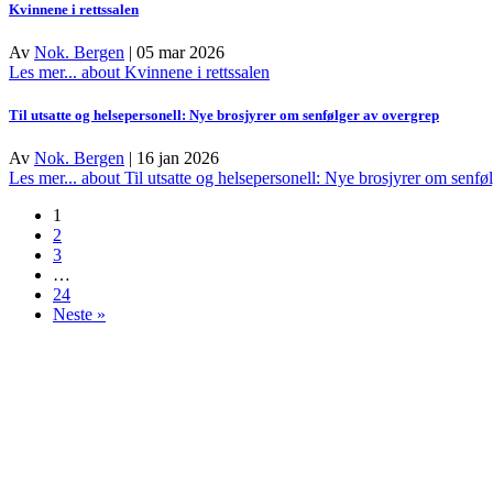
Kvinnene i rettssalen
Av
Nok. Bergen
|
05 mar 2026
Les mer...
about Kvinnene i rettssalen
Til utsatte og helsepersonell: Nye brosjyrer om senfølger av overgrep
Av
Nok. Bergen
|
16 jan 2026
Les mer...
about Til utsatte og helsepersonell: Nye brosjyrer om senfø
1
2
3
…
24
Neste »