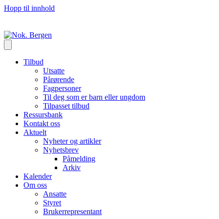
Hopp til innhold
Tilbud
Utsatte
Pårørende
Fagpersoner
Til deg som er barn eller ungdom
Tilpasset tilbud
Ressursbank
Kontakt oss
Aktuelt
Nyheter og artikler
Nyhetsbrev
Påmelding
Arkiv
Kalender
Om oss
Ansatte
Styret
Brukerrepresentant