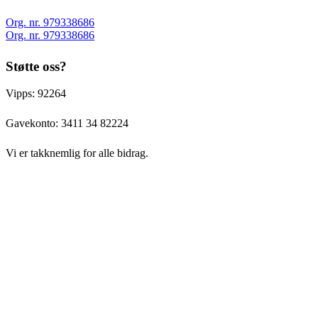
Org. nr. 979338686
Org. nr. 979338686
Støtte oss?
Vipps: 92264
Gavekonto:
3411 34 82224
Vi er takknemlig for alle bidrag.