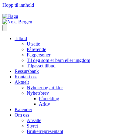
Hopp til innhold
Tilbud
Utsatte
Pårørende
Fagpersoner
Til deg som er barn eller ungdom
Tilpasset tilbud
Ressursbank
Kontakt oss
Aktuelt
Nyheter og artikler
Nyhetsbrev
Påmelding
Arkiv
Kalender
Om oss
Ansatte
Styret
Brukerrepresentant