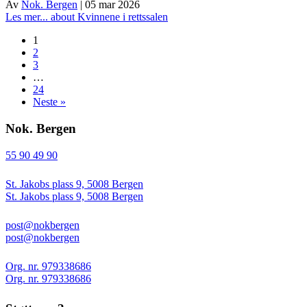
Av
Nok. Bergen
|
05 mar 2026
Les mer...
about Kvinnene i rettssalen
1
2
3
…
24
Neste »
Nok. Bergen
55 90 49 90
St. Jakobs plass 9, 5008 Bergen
St. Jakobs plass 9, 5008 Bergen
post@nokbergen
post@nokbergen
Org. nr. 979338686
Org. nr. 979338686