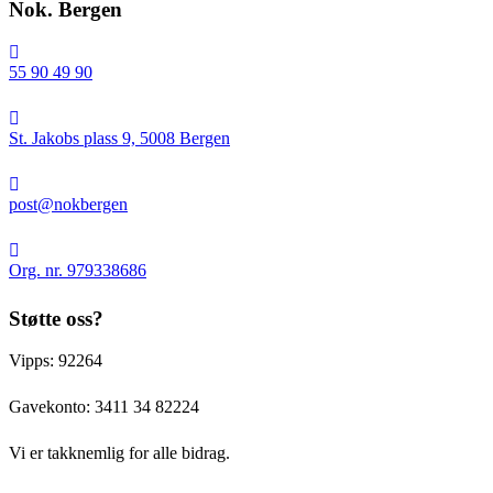
Nok. Bergen
55 90 49 90
St.
Jakobs
St. Jakobs plass 9, 5008 Bergen
plass
9,
post@nokbergen
5008
post@nokbergen
Bergen
Org.
nr.
Org. nr. 979338686
979338686
Støtte oss?
Vipps: 92264
Gavekonto:
3411 34 82224
Vi er takknemlig for alle bidrag.