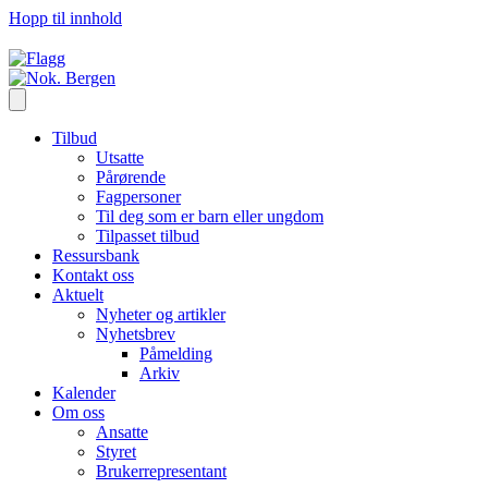
Hopp til innhold
Tilbud
Utsatte
Pårørende
Fagpersoner
Til deg som er barn eller ungdom
Tilpasset tilbud
Ressursbank
Kontakt oss
Aktuelt
Nyheter og artikler
Nyhetsbrev
Påmelding
Arkiv
Kalender
Om oss
Ansatte
Styret
Brukerrepresentant