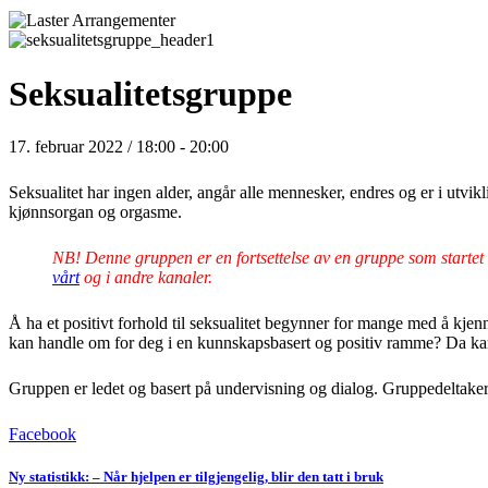
Seksualitetsgruppe
17. februar 2022 / 18:00
-
20:00
Seksualitet har ingen alder, angår alle mennesker, endres og er i utv
kjønnsorgan og orgasme.
NB! Denne gruppen er en fortsettelse av en gruppe som startet 
vårt
og i andre kanaler.
Å ha et positivt forhold til seksualitet begynner for mange med å kjenn
kan handle om for deg i en kunnskapsbasert og positiv ramme? Da kan
Gruppen er ledet og basert på undervisning og dialog. Gruppedeltakere 
Facebook
Ny statistikk: – Når hjelpen er tilgjengelig, blir den tatt i bruk