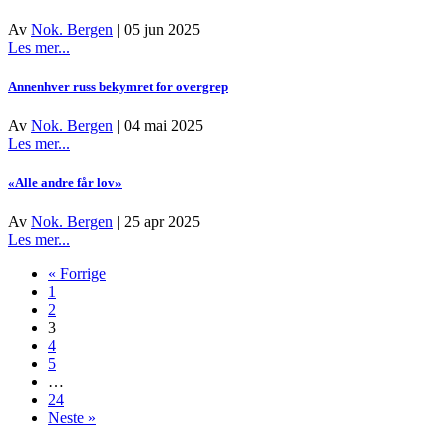
Av
Nok. Bergen
|
05 jun 2025
about
Les mer...
Ny
statistikk:
Annenhver russ bekymret for overgrep
–
Når
Av
Nok. Bergen
|
04 mai 2025
hjelpen
about
Les mer...
er
Annenhver
tilgjengelig,
russ
«Alle andre får lov»
blir
bekymret
den
for
Av
Nok. Bergen
|
25 apr 2025
tatt
overgrep
about
Les mer...
i
«Alle
bruk
« Forrige
andre
1
får
2
lov»
3
4
5
…
24
Neste »