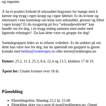
og orgasme.
Å ha et positivt forhold til seksualitet begynner for mange med å
kjenne seg trygg i egen kropp og i egne følelser. Er du kvinne og
interessert i mer kunnskap om tema som seksualitet, grenser og frihet
i egen kropp? Er du nysgjerrig på hva “seksualpositivitet” kan
handle om for deg, i en trygg setting sammen med andre med
lignende erfaringer? Da kan dette være en gruppe for deg!
Samtalegruppen ledes av to erfarne veiledere. Er du usikker på om
dette kan være noe for deg, har du spørsmål om gruppen ta gjerne
kontakt med
bettina@nokbergen.no
eller terese@nokbergen.no
Datoer:
25.2, 11.3, 25.3, 8.4, 22.4 og 13.5, klokken 17 til 19.
Åpent for:
Utsatte kvinner over 18 år.
Påmelding
Påmeldingsfrist: Mandag 23.2 kl. 15.00
Påmelding skjer via e-post til post@nokbergen.no. Oppgi