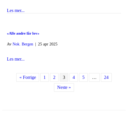
Les mer...
about Annenhver russ bekymret for overgrep
«Alle andre får lov»
Av
Nok. Bergen
|
25 apr 2025
Les mer...
about «Alle andre får lov»
« Forrige
1
2
3
4
5
…
24
Neste »