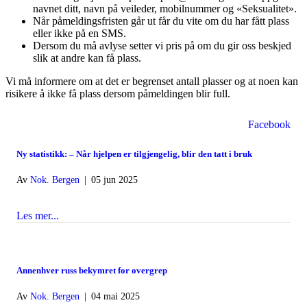
navnet ditt, navn på veileder, mobilnummer og «Seksualitet».
Når påmeldingsfristen går ut får du vite om du har fått plass
eller ikke på en SMS.
Dersom du må avlyse setter vi pris på om du gir oss beskjed
slik at andre kan få plass.
Vi må informere om at det er begrenset antall plasser og at noen kan
risikere å ikke få plass dersom påmeldingen blir full.
Facebook
Ny statistikk: – Når hjelpen er tilgjengelig, blir den tatt i bruk
Av
Nok. Bergen
|
05 jun 2025
Les mer...
about Ny statistikk: – Når hjelpen er tilgjengelig, blir den 
Annenhver russ bekymret for overgrep
Av
Nok. Bergen
|
04 mai 2025