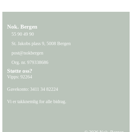
Nok. Bergen
55 90 49 90
St. Jakobs plass 9, 5008 Bergen
St. Jakobs plass 9, 5008 Bergen
post@nokbergen
post@nokbergen
Org. nr. 979338686
Org. nr. 979338686
Støtte oss?
Vipps: 92264
Gavekonto:
3411 34 82224
Vi er takknemlig for alle bidrag.