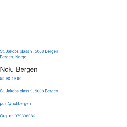
St. Jakobs plass 9, 5008 Bergen
Bergen
,
Norge
Nok. Bergen
55 90 49 90
St.
St. Jakobs plass 9, 5008 Bergen
Jakobs
plass
post@nokbergen
post@nokbergen
9,
5008
Org.
Org. nr. 979338686
Bergen
nr.
979338686