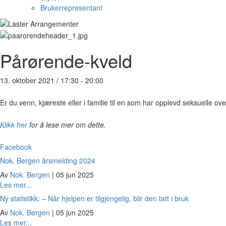
Brukerrepresentant
Pårørende-kveld
13. oktober 2021 / 17:30
-
20:00
Er du venn, kjæreste eller i familie til en som har opplevd seksuelle o
Klikk her
for å lese mer om dette.
Facebook
Nok. Bergen årsmelding 2024
Av
Nok. Bergen
|
05 jun 2025
about
Les mer...
Nok.
Ny statistikk: – Når hjelpen er tilgjengelig, blir den tatt i bruk
Bergen
Av
Nok. Bergen
|
05 jun 2025
årsmelding
about
Les mer...
2024