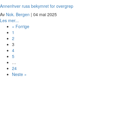
Ny
Annenhver russ bekymret for overgrep
statistikk:
Av
Nok. Bergen
|
04 mai 2025
–
about
Les mer...
Når
Annenhver
« Forrige
hjelpen
russ
1
er
bekymret
2
tilgjengelig,
for
3
blir
overgrep
4
den
5
tatt
…
i
24
bruk
Neste »