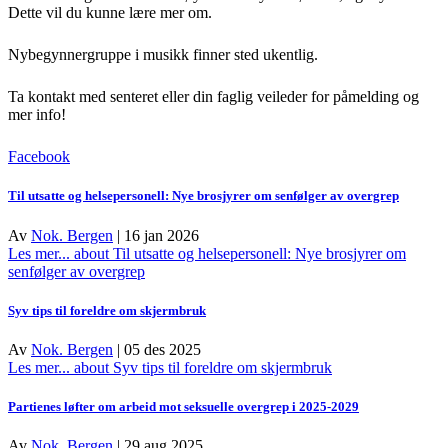
Dette vil du kunne lære mer om.
Nybegynnergruppe i musikk finner sted ukentlig.
Ta kontakt med senteret eller din faglig veileder for påmelding og
mer info!
Facebook
Til utsatte og helsepersonell: Nye brosjyrer om senfølger av overgrep
Av
Nok. Bergen
|
16 jan 2026
Les mer...
about Til utsatte og helsepersonell: Nye brosjyrer om
senfølger av overgrep
Syv tips til foreldre om skjermbruk
Av
Nok. Bergen
|
05 des 2025
Les mer...
about Syv tips til foreldre om skjermbruk
Partienes løfter om arbeid mot seksuelle overgrep i 2025-2029
Av
Nok. Bergen
|
29 aug 2025