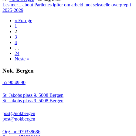
Les mer...
about Partienes løfter om arbeid mot seksuelle overgrep i
2025-2029
« Forrige
1
2
3
4
…
24
Neste »
Nok. Bergen
55 90 49 90
St. Jakobs plass 9, 5008 Bergen
St. Jakobs plass 9, 5008 Bergen
post@nokbergen
post@nokbergen
Org. nr. 979338686