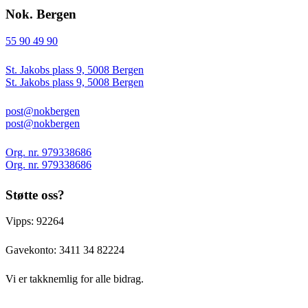
Nok. Bergen
55 90 49 90
St. Jakobs plass 9, 5008 Bergen
St. Jakobs plass 9, 5008 Bergen
post@nokbergen
post@nokbergen
Org. nr. 979338686
Org. nr. 979338686
Støtte oss?
Vipps: 92264
Gavekonto:
3411 34 82224
Vi er takknemlig for alle bidrag.