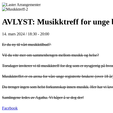
AVLYST: Musikktreff for unge 
14. mars 2024 / 18:30
-
20:00
Er du ny til vårt musikktilbud?
Vil du vite mer om sammenhengen mellom musikk og helse?
Torsdager inviterer vi til musikktreff for deg som er nysgjerrig på hv
Musikktreffet er en arena for våre unge registrerte brukere (over 18 år
Du trenger ingen som helst forkunnskap innen musikk. Her har vi lave
Samlingene ledes av Agatha.
Vi håper å se deg der!
Facebook