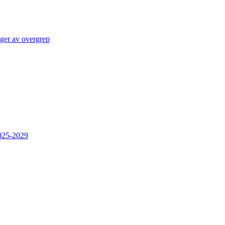
lger av overgrep
2025-2029