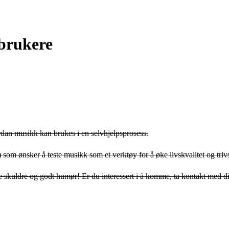
brukere
ordan musikk kan brukes i en selvhjelpsprosess.
) som ønsker å teste musikk som et verktøy for å øke livskvalitet og trivs
 skuldre og godt humør! Er du interessert i å komme, ta kontakt med di