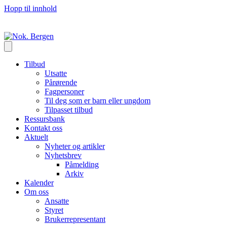
Hopp til innhold
Tilbud
Utsatte
Pårørende
Fagpersoner
Til deg som er barn eller ungdom
Tilpasset tilbud
Ressursbank
Kontakt oss
Aktuelt
Nyheter og artikler
Nyhetsbrev
Påmelding
Arkiv
Kalender
Om oss
Ansatte
Styret
Brukerrepresentant