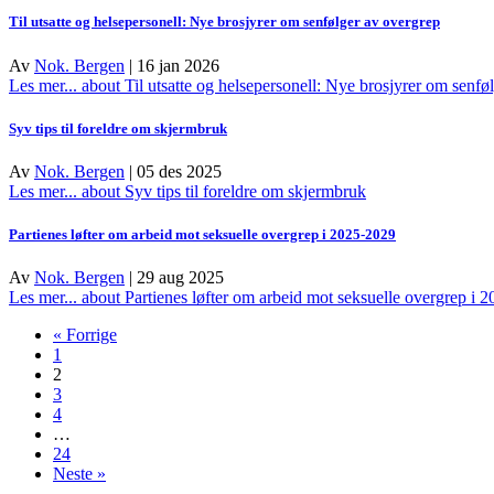
Til utsatte og helsepersonell: Nye brosjyrer om senfølger av overgrep
Av
Nok. Bergen
|
16 jan 2026
Les mer...
about Til utsatte og helsepersonell: Nye brosjyrer om senfø
Syv tips til foreldre om skjermbruk
Av
Nok. Bergen
|
05 des 2025
Les mer...
about Syv tips til foreldre om skjermbruk
Partienes løfter om arbeid mot seksuelle overgrep i 2025-2029
Av
Nok. Bergen
|
29 aug 2025
Les mer...
about Partienes løfter om arbeid mot seksuelle overgrep i 
« Forrige
1
2
3
4
…
24
Neste »