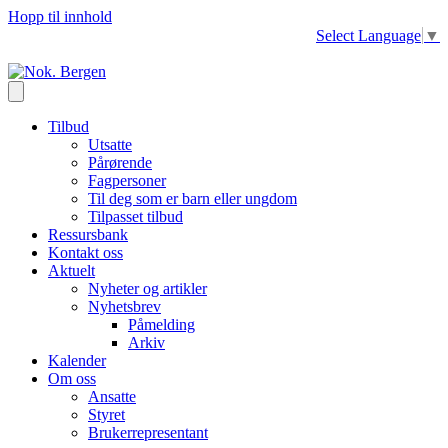
Hopp til innhold
Select Language
▼
Tilbud
Utsatte
Pårørende
Fagpersoner
Til deg som er barn eller ungdom
Tilpasset tilbud
Ressursbank
Kontakt oss
Aktuelt
Nyheter og artikler
Nyhetsbrev
Påmelding
Arkiv
Kalender
Om oss
Ansatte
Styret
Brukerrepresentant