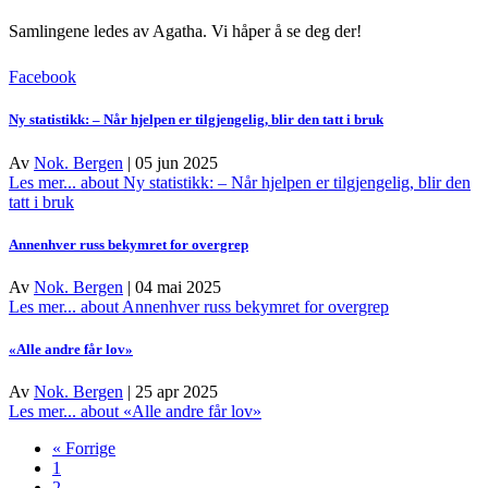
Samlingene ledes av Agatha.
Vi håper å se deg der!
Facebook
Ny statistikk: – Når hjelpen er tilgjengelig, blir den tatt i bruk
Av
Nok. Bergen
|
05 jun 2025
Les mer...
about Ny statistikk: – Når hjelpen er tilgjengelig, blir den
tatt i bruk
Annenhver russ bekymret for overgrep
Av
Nok. Bergen
|
04 mai 2025
Les mer...
about Annenhver russ bekymret for overgrep
«Alle andre får lov»
Av
Nok. Bergen
|
25 apr 2025
Les mer...
about «Alle andre får lov»
« Forrige
1
2