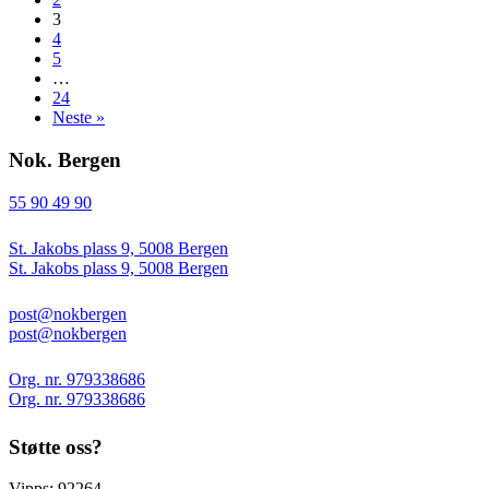
3
4
5
…
24
Neste »
Nok. Bergen
55 90 49 90
St. Jakobs plass 9, 5008 Bergen
St. Jakobs plass 9, 5008 Bergen
post@nokbergen
post@nokbergen
Org. nr. 979338686
Org. nr. 979338686
Støtte oss?
Vipps: 92264