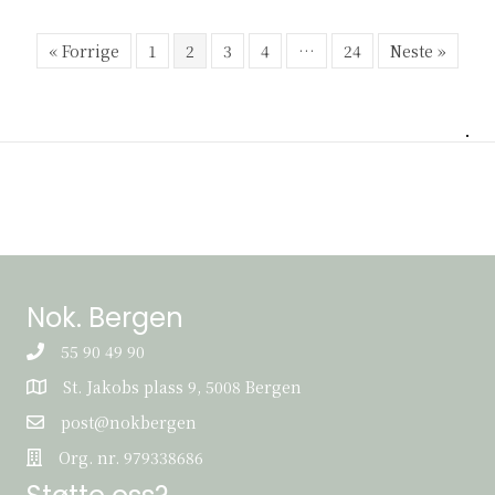
« Forrige
1
2
3
4
…
24
Neste »
Nok. Bergen
55 90 49 90
St. Jakobs plass 9, 5008 Bergen
St. Jakobs plass 9, 5008 Bergen
post@nokbergen
post@nokbergen
Org. nr. 979338686
Org. nr. 979338686