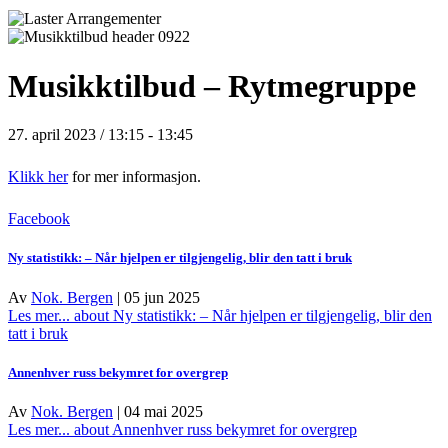
Musikktilbud – Rytmegruppe
27. april 2023 / 13:15
-
13:45
Klikk her
for mer informasjon.
Facebook
Ny statistikk: – Når hjelpen er tilgjengelig, blir den tatt i bruk
Av
Nok. Bergen
|
05 jun 2025
Les mer...
about Ny statistikk: – Når hjelpen er tilgjengelig, blir den
tatt i bruk
Annenhver russ bekymret for overgrep
Av
Nok. Bergen
|
04 mai 2025
Les mer...
about Annenhver russ bekymret for overgrep