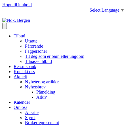
Hopp til innhold
Select Language
▼
Tilbud
Utsatte
Pårørende
Fagpersoner
Til deg som er barn eller ungdom
Tilpasset tilbud
Ressursbank
Kontakt oss
Aktuelt
Nyheter og artikler
Nyhetsbrev
Påmelding
Arkiv
Kalender
Om oss
Ansatte
Styret
Brukerrepresentant