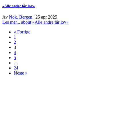
«Alle andre får lov»
Av
Nok. Bergen
|
25 apr 2025
Les mer...
about «Alle andre får lov»
« Forrige
1
2
3
4
5
…
24
Neste »