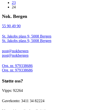
23
24
Nok. Bergen
55 90 49 90
St. Jakobs plass 9, 5008 Bergen
St. Jakobs plass 9, 5008 Bergen
post@nokbergen
post@nokbergen
Org. nr. 979338686
Org. nr. 979338686
Støtte oss?
Vipps: 92264
Gavekonto:
3411 34 82224