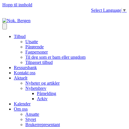
Hopp til innhold
Select Language
▼
Tilbud
Utsatte
Pårørende
Fagpersoner
Til deg som er barn eller ungdom
Tilpasset tilbud
Ressursbank
Kontakt oss
Aktuelt
Nyheter og artikler
Nyhetsbrev
Påmelding
Arkiv
Kalender
Om oss
Ansatte
Styret
Brukerrepresentant