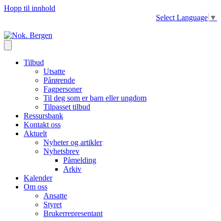
Hopp til innhold
Select Language
▼
Tilbud
Utsatte
Pårørende
Fagpersoner
Til deg som er barn eller ungdom
Tilpasset tilbud
Ressursbank
Kontakt oss
Aktuelt
Nyheter og artikler
Nyhetsbrev
Påmelding
Arkiv
Kalender
Om oss
Ansatte
Styret
Brukerrepresentant