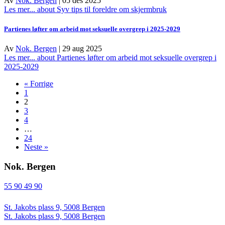
Av
Nok. Bergen
|
05 des 2025
Les mer...
about Syv tips til foreldre om skjermbruk
Partienes løfter om arbeid mot seksuelle overgrep i 2025-2029
Av
Nok. Bergen
|
29 aug 2025
Les mer...
about Partienes løfter om arbeid mot seksuelle overgrep i
2025-2029
« Forrige
1
2
3
4
…
24
Neste »
Nok. Bergen
55 90 49 90
St. Jakobs plass 9, 5008 Bergen
St. Jakobs plass 9, 5008 Bergen