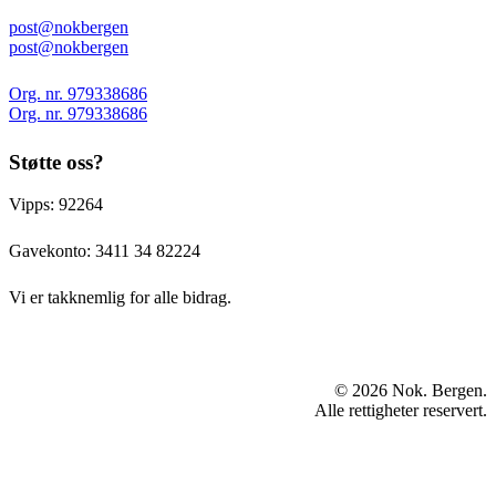
post@nokbergen
post@nokbergen
Org. nr. 979338686
Org. nr. 979338686
Støtte oss?
Vipps: 92264
Gavekonto:
3411 34 82224
Vi er takknemlig for alle bidrag.
© 2026 Nok. Bergen.
Alle rettigheter reservert.